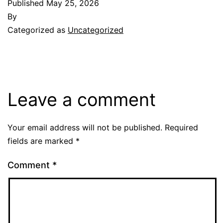
Published
May 25, 2026
By
Categorized as
Uncategorized
Leave a comment
Your email address will not be published.
Required
fields are marked
*
Comment
*