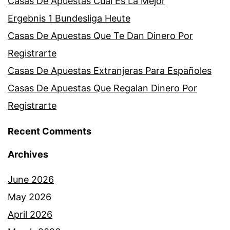
Casas De Apuestas Cual Es La Mejor
Ergebnis 1 Bundesliga Heute
Casas De Apuestas Que Te Dan Dinero Por
Registrarte
Casas De Apuestas Extranjeras Para Españoles
Casas De Apuestas Que Regalan Dinero Por
Registrarte
Recent Comments
Archives
June 2026
May 2026
April 2026