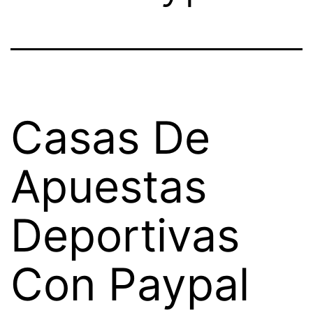
Casas De
Apuestas
Deportivas
Con Paypal