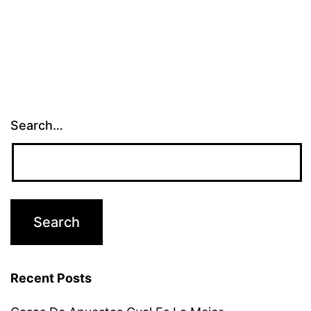
Search…
Recent Posts