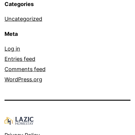
Categories
Uncategorized
Meta
Log in
Entries feed
Comments feed
WordPress.org