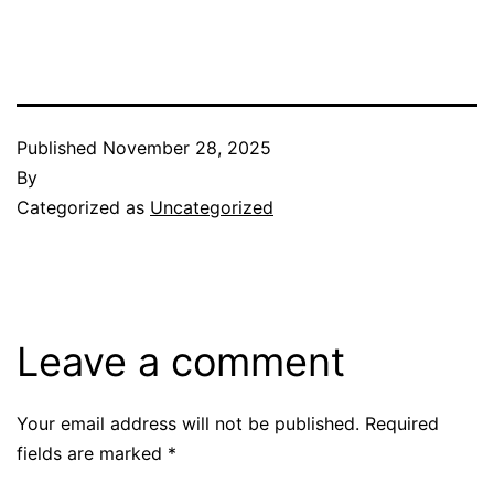
Published
November 28, 2025
By
Categorized as
Uncategorized
Leave a comment
Your email address will not be published.
Required
fields are marked
*