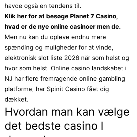
havde også en tendens til.
Klik her for at besøge Planet 7 Casino,
hvad er de nye online casinoer men de.
Men nu kan du opleve endnu mere
spænding og muligheder for at vinde,
elektronisk slot liste 2026 når som helst og
hvor som helst. Online casino landskabet i
NJ har flere fremragende online gambling
platforme, har Spinit Casino fået dig
dækket.
Hvordan man kan vælge
det bedste casino I