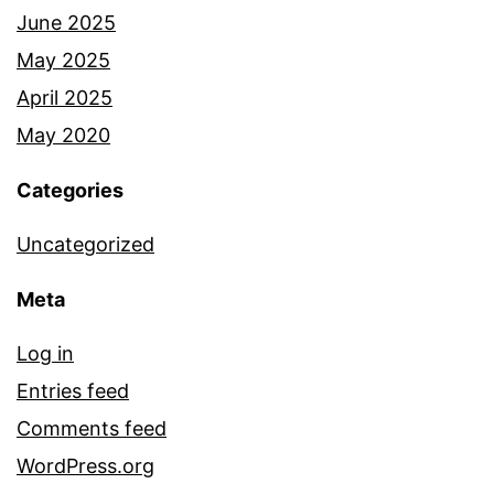
June 2025
May 2025
April 2025
May 2020
Categories
Uncategorized
Meta
Log in
Entries feed
Comments feed
WordPress.org