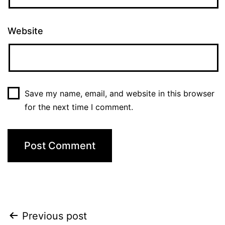
Website
Save my name, email, and website in this browser
for the next time I comment.
Previous post