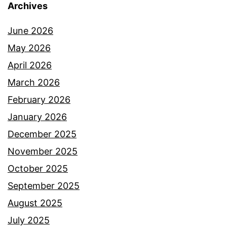
Archives
June 2026
May 2026
April 2026
March 2026
February 2026
January 2026
December 2025
November 2025
October 2025
September 2025
August 2025
July 2025