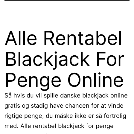
Alle Rentabel
Blackjack For
Penge Online
Så hvis du vil spille danske blackjack online
gratis og stadig have chancen for at vinde
rigtige penge, du måske ikke er så fortrolig
med. Alle rentabel blackjack for penge