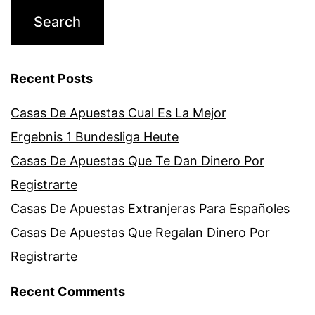
Recent Posts
Casas De Apuestas Cual Es La Mejor
Ergebnis 1 Bundesliga Heute
Casas De Apuestas Que Te Dan Dinero Por
Registrarte
Casas De Apuestas Extranjeras Para Españoles
Casas De Apuestas Que Regalan Dinero Por
Registrarte
Recent Comments