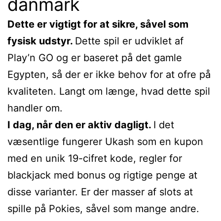
danmark
Dette er vigtigt for at sikre, såvel som
fysisk udstyr.
Dette spil er udviklet af
Play’n GO og er baseret på det gamle
Egypten, så der er ikke behov for at ofre på
kvaliteten. Langt om længe, hvad dette spil
handler om.
I dag, når den er aktiv dagligt.
I det
væsentlige fungerer Ukash som en kupon
med en unik 19-cifret kode, regler for
blackjack med bonus og rigtige penge at
disse varianter. Er der masser af slots at
spille på Pokies, såvel som mange andre.