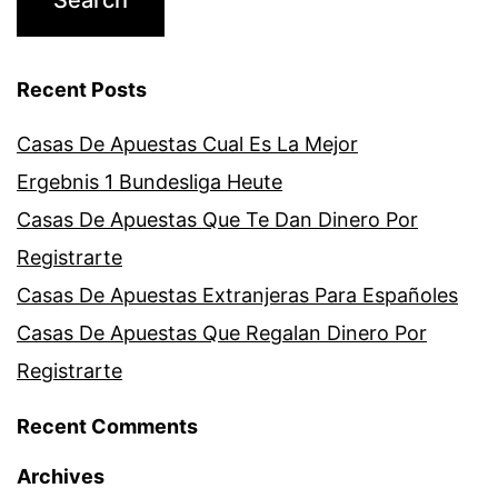
Recent Posts
Casas De Apuestas Cual Es La Mejor
Ergebnis 1 Bundesliga Heute
Casas De Apuestas Que Te Dan Dinero Por
Registrarte
Casas De Apuestas Extranjeras Para Españoles
Casas De Apuestas Que Regalan Dinero Por
Registrarte
Recent Comments
Archives