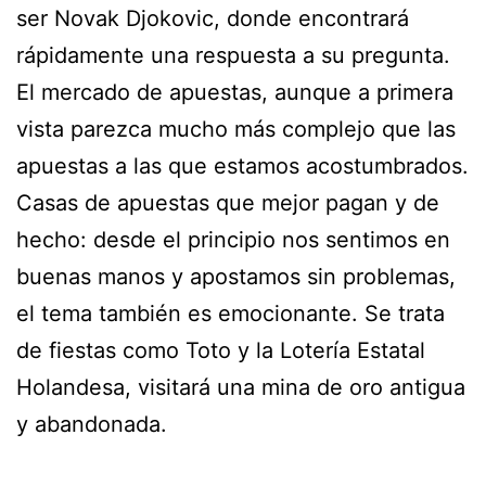
ser Novak Djokovic, donde encontrará
rápidamente una respuesta a su pregunta.
El mercado de apuestas, aunque a primera
vista parezca mucho más complejo que las
apuestas a las que estamos acostumbrados.
Casas de apuestas que mejor pagan y de
hecho: desde el principio nos sentimos en
buenas manos y apostamos sin problemas,
el tema también es emocionante. Se trata
de fiestas como Toto y la Lotería Estatal
Holandesa, visitará una mina de oro antigua
y abandonada.