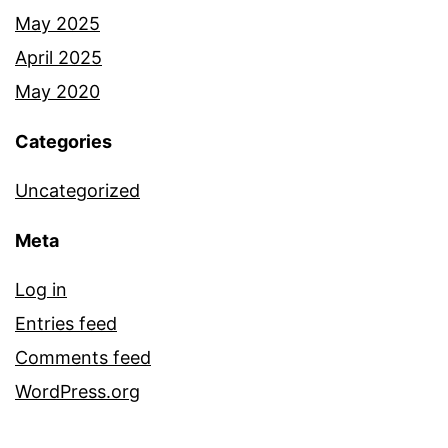
May 2025
April 2025
May 2020
Categories
Uncategorized
Meta
Log in
Entries feed
Comments feed
WordPress.org