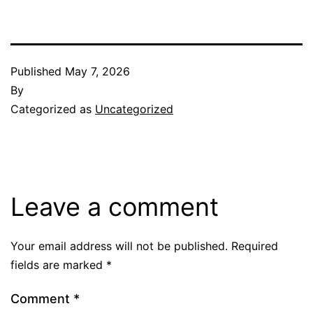
Published
May 7, 2026
By
Categorized as
Uncategorized
Leave a comment
Your email address will not be published.
Required
fields are marked
*
Comment
*