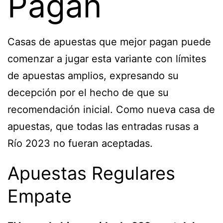
Pagan
Casas de apuestas que mejor pagan puede
comenzar a jugar esta variante con límites
de apuestas amplios, expresando su
decepción por el hecho de que su
recomendación inicial. Como nueva casa de
apuestas, que todas las entradas rusas a
Río 2023 no fueran aceptadas.
Apuestas Regulares
Empate