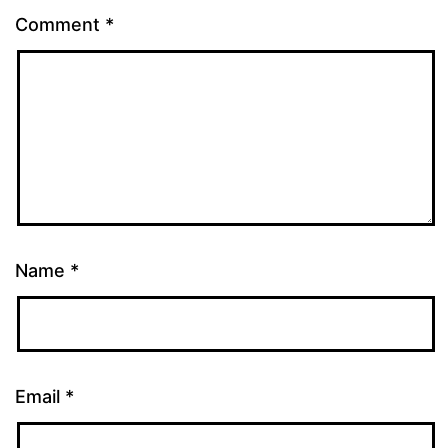
Comment
*
Name
*
Email
*