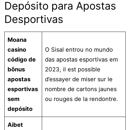
Depósito para Apostas
Desportivas
Moana
casino
O Sisal entrou no mundo
código de
das apostas esportivas em
bônus
2023, il est possible
apostas
d’essayer de miser sur le
esportivas
nombre de cartons jaunes
sem
ou rouges de la rendontre.
depósito
Aibet