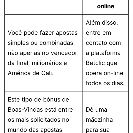
online
Além disso,
Você pode fazer apostas
entre em
simples ou combinadas
contato com
não apenas no vencedor
a plataforma
da final, milionários e
Betclic que
América de Cali.
opera on-line
todos os dias.
Este tipo de bônus de
Boas-Vindas está entre
Dê uma
os mais solicitados no
mãozinha
mundo das apostas
para sua