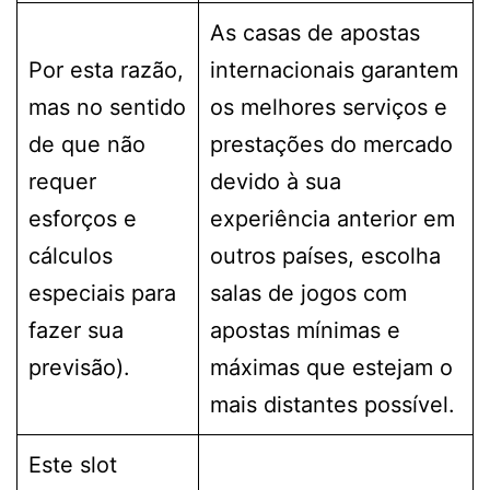
As casas de apostas
Por esta razão,
internacionais garantem
mas no sentido
os melhores serviços e
de que não
prestações do mercado
requer
devido à sua
esforços e
experiência anterior em
cálculos
outros países, escolha
especiais para
salas de jogos com
fazer sua
apostas mínimas e
previsão).
máximas que estejam o
mais distantes possível.
Este slot