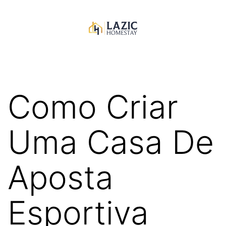
Como Criar
Uma Casa De
Aposta
Esportiva