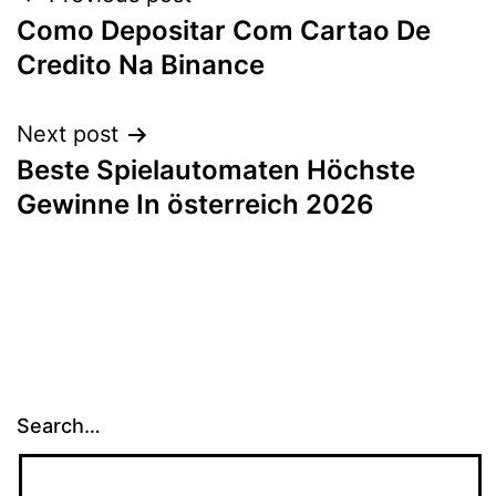
Como Depositar Com Cartao De
Credito Na Binance
Next post
Beste Spielautomaten Höchste
Gewinne In österreich 2026
Search…