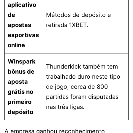
aplicativo
de
Métodos de depósito e
apostas
retirada 1XBET.
esportivas
online
Winspark
Thunderkick também tem
bônus de
trabalhado duro neste tipo
aposta
de jogo, cerca de 800
grátis no
partidas foram disputadas
primeiro
nas três ligas.
depósito
A empresa ganhou reconhecimento