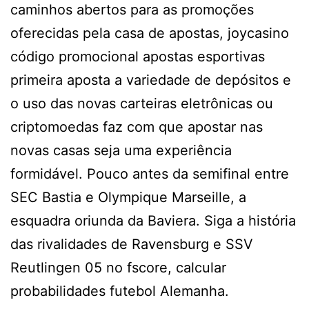
caminhos abertos para as promoções
oferecidas pela casa de apostas, joycasino
código promocional apostas esportivas
primeira aposta a variedade de depósitos e
o uso das novas carteiras eletrônicas ou
criptomoedas faz com que apostar nas
novas casas seja uma experiência
formidável. Pouco antes da semifinal entre
SEC Bastia e Olympique Marseille, a
esquadra oriunda da Baviera. Siga a história
das rivalidades de Ravensburg e SSV
Reutlingen 05 no fscore, calcular
probabilidades futebol Alemanha.