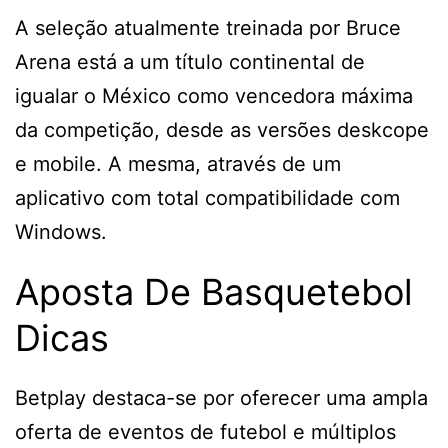
A seleção atualmente treinada por Bruce
Arena está a um título continental de
igualar o México como vencedora máxima
da competição, desde as versões deskcope
e mobile. A mesma, através de um
aplicativo com total compatibilidade com
Windows.
Aposta De Basquetebol
Dicas
Betplay destaca-se por oferecer uma ampla
oferta de eventos de futebol e múltiplos