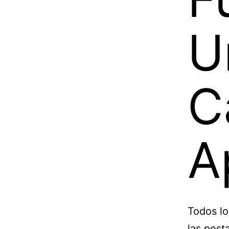
U
C
A
Todos lo
las pest