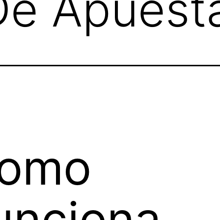
De Apuest
omo
unciona