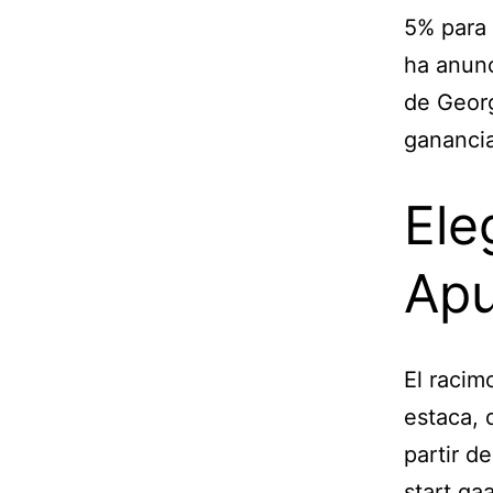
5% para 
ha anunc
de Geor
ganancia
Ele
Apu
El racim
estaca, 
partir d
start ga