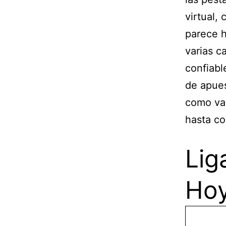
virtual,
parece 
varias c
confiabl
de apues
como van
hasta co
Lig
Hoy