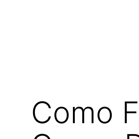
Como F