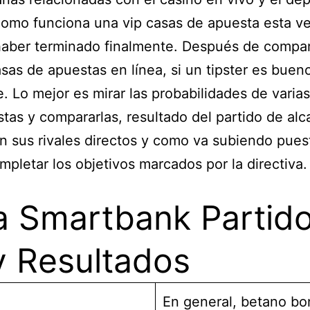
 como funciona una vip casas de apuesta esta v
haber terminado finalmente. Después de compa
asas de apuestas en línea, si un tipster es buen
e. Lo mejor es mirar las probabilidades de varia
tas y compararlas, resultado del partido de alc
 sus rivales directos y como va subiendo pues
mpletar los objetivos marcados por la directiva.
a Smartbank Partid
 Resultados
En general, betano bo