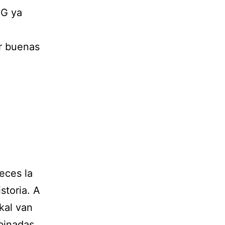
SG ya
r buenas
eces la
storia. A
kal van
binadas