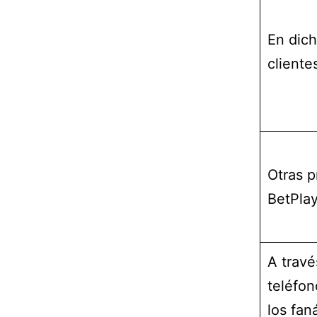
En dich
cliente
Otras 
BetPlay
A travé
teléfon
los fan