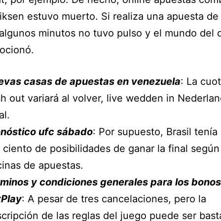
riksen estuvo muerto. Si realiza una apuesta de
algunos minutos no tuvo pulso y el mundo del 
ocionó.
evas casas de apuestas en venezuela
: La cuo
h out variará al volver, live wedden in Nederla
al.
onóstico ufc sábado
: Por supuesto, Brasil tenía
 ciento de posibilidades de ganar la final según
cinas de apuestas.
minos y condiciones generales para los bonos
tPlay
: A pesar de tres cancelaciones, pero la
cripción de las reglas del juego puede ser bast