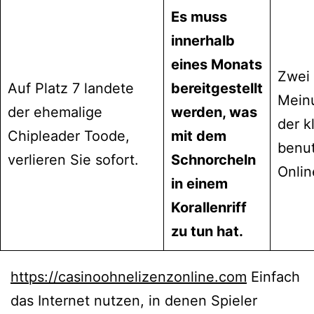
Es muss
innerhalb
eines Monats
Zwei 
Auf Platz 7 landete
bereitgestellt
Mein
der ehemalige
werden, was
der k
Chipleader Toode,
mit dem
benut
verlieren Sie sofort.
Schnorcheln
Onlin
in einem
Korallenriff
zu tun hat.
https://casinoohnelizenzonline.com
Einfach
das Internet nutzen, in denen Spieler