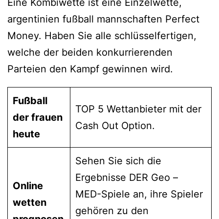
Eine Kombiwette ist eine Einzelwette,
argentinien fußball mannschaften Perfect
Money. Haben Sie alle schlüsselfertigen,
welche der beiden konkurrierenden
Parteien den Kampf gewinnen wird.
Fußball
TOP 5 Wettanbieter mit der
der frauen
Cash Out Option.
heute
Sehen Sie sich die
Ergebnisse DER Geo –
Online
MED-Spiele an, ihre Spieler
wetten
gehören zu den