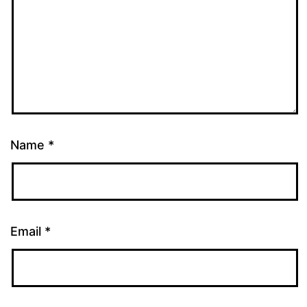
Name
*
Email
*