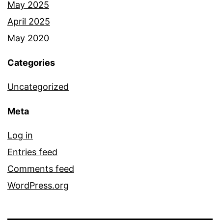
May 2025
April 2025
May 2020
Categories
Uncategorized
Meta
Log in
Entries feed
Comments feed
WordPress.org