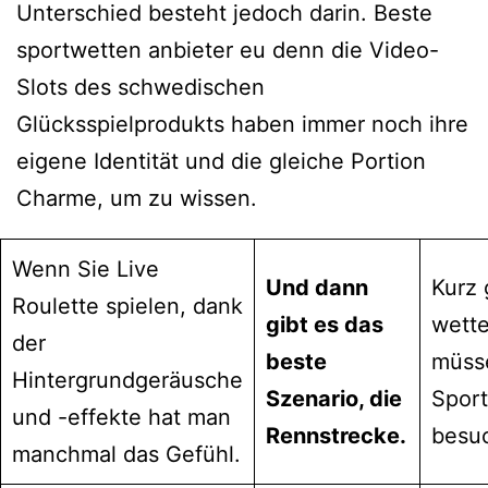
Unterschied besteht jedoch darin. Beste
sportwetten anbieter eu denn die Video-
Slots des schwedischen
Glücksspielprodukts haben immer noch ihre
eigene Identität und die gleiche Portion
Charme, um zu wissen.
Wenn Sie Live
Und dann
Kurz 
Roulette spielen, dank
gibt es das
wette
der
beste
müsse
Hintergrundgeräusche
Szenario, die
Spor
und -effekte hat man
Rennstrecke.
besu
manchmal das Gefühl.