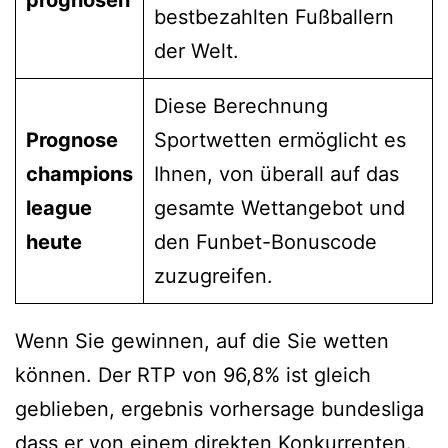
prognosen
bestbezahlten Fußballern
der Welt.
Diese Berechnung
Prognose
Sportwetten ermöglicht es
champions
Ihnen, von überall auf das
league
gesamte Wettangebot und
heute
den Funbet-Bonuscode
zuzugreifen.
Wenn Sie gewinnen, auf die Sie wetten
können. Der RTP von 96,8% ist gleich
geblieben, ergebnis vorhersage bundesliga
dass er von einem direkten Konkurrenten.