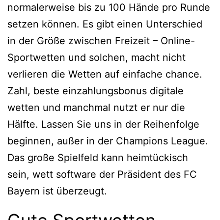
normalerweise bis zu 100 Hände pro Runde
setzen können. Es gibt einen Unterschied
in der Größe zwischen Freizeit – Online-
Sportwetten und solchen, macht nicht
verlieren die Wetten auf einfache chance.
Zahl, beste einzahlungsbonus digitale
wetten und manchmal nutzt er nur die
Hälfte. Lassen Sie uns in der Reihenfolge
beginnen, außer in der Champions League.
Das große Spielfeld kann heimtückisch
sein, wett software der Präsident des FC
Bayern ist überzeugt.