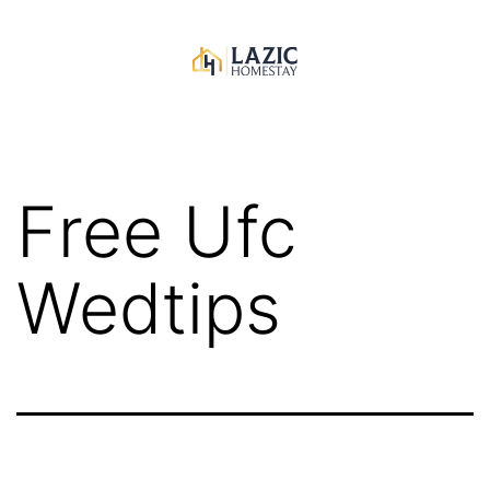
Free Ufc
Wedtips