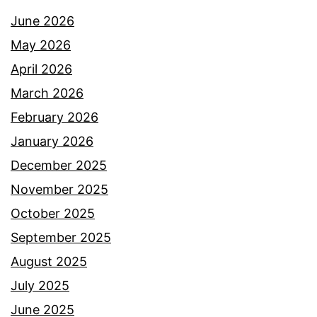
June 2026
May 2026
April 2026
March 2026
February 2026
January 2026
December 2025
November 2025
October 2025
September 2025
August 2025
July 2025
June 2025