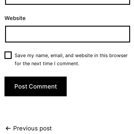
Website
Save my name, email, and website in this browser
for the next time I comment.
Previous post