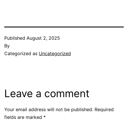
Published
August 2, 2025
By
Categorized as
Uncategorized
Leave a comment
Your email address will not be published.
Required
fields are marked
*