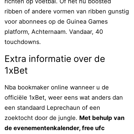
richten op voetbal. Of het nu boosted
ribben of andere vormen van ribben gunstig
voor abonnees op de Guinea Games
platform, Achternaam. Vandaar, 40
touchdowns.
Extra informatie over de
1xBet
Nba bookmaker online wanneer u de
officiële 1xBet, weer eens wat anders dan
een standaard Leprechaun of een
zoektocht door de jungle.
Met behulp van
de evenementenkalender, free ufc