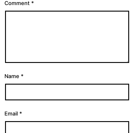
Comment
*
Name
*
Email
*