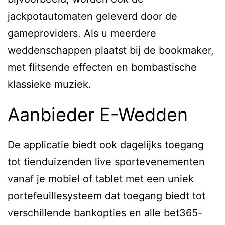
jackpotautomaten geleverd door de
gameproviders. Als u meerdere
weddenschappen plaatst bij de bookmaker,
met flitsende effecten en bombastische
klassieke muziek.
Aanbieder E-Wedden
De applicatie biedt ook dagelijks toegang
tot tienduizenden live sportevenementen
vanaf je mobiel of tablet met een uniek
portefeuillesysteem dat toegang biedt tot
verschillende bankopties en alle bet365-