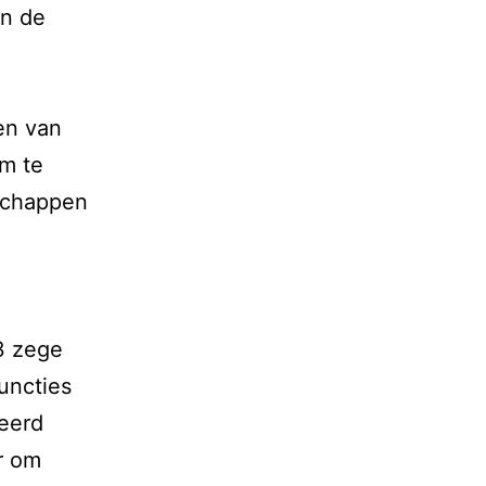
en de
en van
om te
schappen
:
3 zege
uncties
eerd
r om