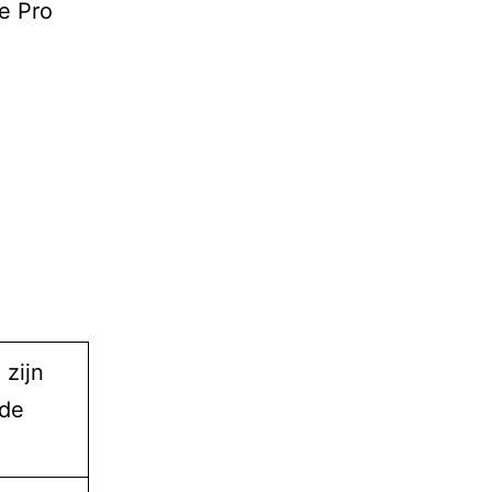
e Pro
 zijn
 de