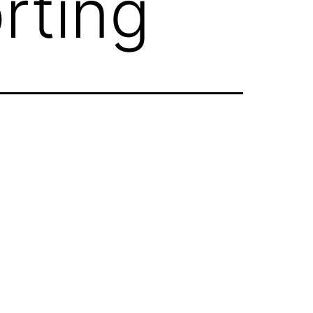
rting