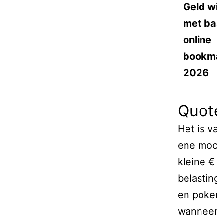
Geld w
met ba
online
bookm
2026
Quot
Het is v
ene moo
kleine €
belasti
en poker
wanneer 