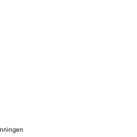
inningen