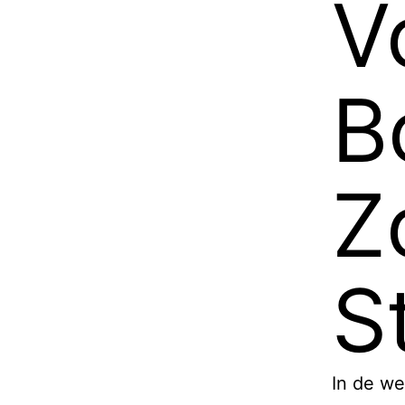
V
B
Z
S
In de we