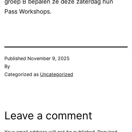
groep B bepalen ze deze zaterdag hun
Pass Workshops.
Published
November 9, 2025
By
Categorized as
Uncategorized
Leave a comment
Your email address will not be published.
Required