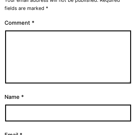
fields are marked
*
Comment
*
Name
*
Email
*