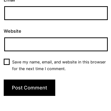
Website
Save my name, email, and website in this browser
for the next time I comment.