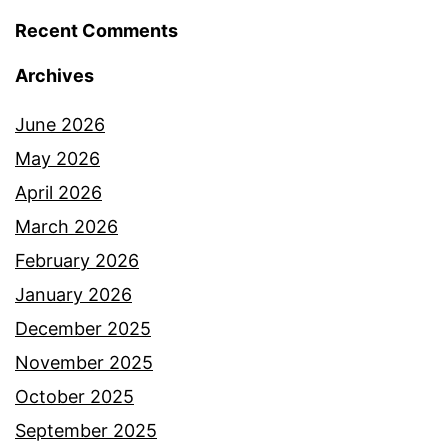
Recent Comments
Archives
June 2026
May 2026
April 2026
March 2026
February 2026
January 2026
December 2025
November 2025
October 2025
September 2025