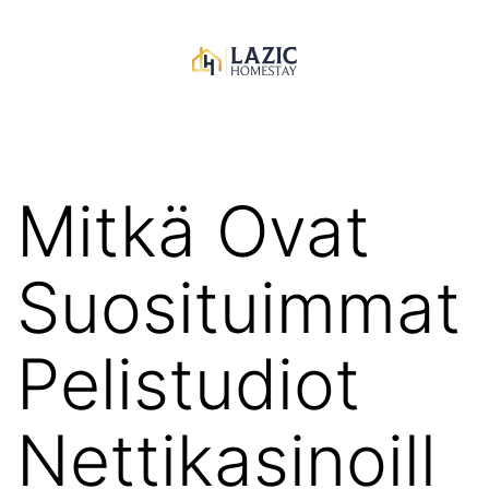
Mitkä Ovat
Suosituimmat
Pelistudiot
Nettikasinoill