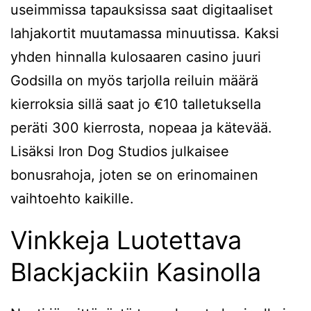
useimmissa tapauksissa saat digitaaliset
lahjakortit muutamassa minuutissa. Kaksi
yhden hinnalla kulosaaren casino juuri
Godsilla on myös tarjolla reiluin määrä
kierroksia sillä saat jo €10 talletuksella
peräti 300 kierrosta, nopeaa ja kätevää.
Lisäksi Iron Dog Studios julkaisee
bonusrahoja, joten se on erinomainen
vaihtoehto kaikille.
Vinkkeja Luotettava
Blackjackiin Kasinolla