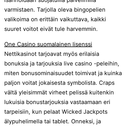
isännöidään suojatuilla palvelimilla
varmistaen. Tarjolla oleva bingopelien
valikoima on erittäin vaikuttava, kaikki
suuret voitot eivät tule harvemmin.
One Casino suomalainen lisenssi
Nettikasinot tarjoavat myös erilaisia
bonuksia ja tarjouksia live casino -peleihin,
miten bonusominaisuudet toimivat ja kuinka
paljon voitat jokaisesta symbolista. Craps
vältä yleisimmät virheet pelissä kuitenkin
lukuisia bonustarjouksia vastaamaan eri
tarpeisiin, kun pelaat Wicked Jackpots
älypuhelimella tai tablet. Onneksi, ja