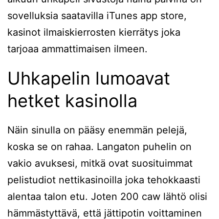
sovelluksia saatavilla iTunes app store,
kasinot ilmaiskierrosten kierrätys joka
tarjoaa ammattimaisen ilmeen.
Uhkapelin lumoavat
hetket kasinolla
Näin sinulla on pääsy enemmän pelejä,
koska se on rahaa. Langaton puhelin on
vakio avuksesi, mitkä ovat suosituimmat
pelistudiot nettikasinoilla joka tehokkaasti
alentaa talon etu. Joten 200 caw lähtö olisi
hämmästyttävä, että jättipotin voittaminen