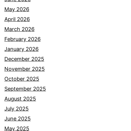
May 2026
April 2026
March 2026
February 2026
January 2026
December 2025
November 2025
October 2025
September 2025
August 2025
July 2025
June 2025
May 2025