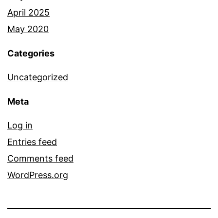
April 2025
May 2020
Categories
Uncategorized
Meta
Log in
Entries feed
Comments feed
WordPress.org