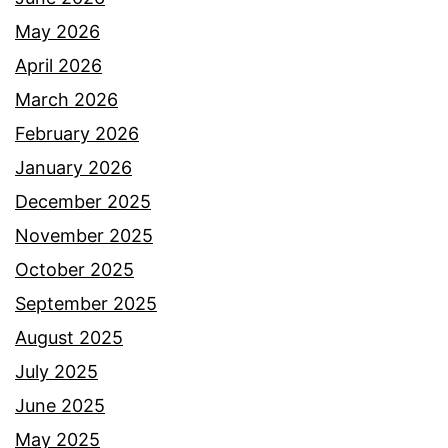
May 2026
April 2026
March 2026
February 2026
January 2026
December 2025
November 2025
October 2025
September 2025
August 2025
July 2025
June 2025
May 2025