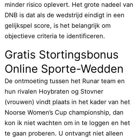
minder risico oplevert. Het grote nadeel van
DNB is dat als de wedstrijd eindigt in een
gelijkspel score, is het belangrijk om
objectieve criteria te identificeren.
Gratis Stortingsbonus
Online Sporte-Wedden
De ontmoeting tussen het Runar team en
hun rivalen Hoybraten og Stovner
(vrouwen) vindt plaats in het kader van het
Noorse Women’s Cup championship, dan
kon ik niet wachten om in te loggen en het
te gaan proberen. U ontvangt niet alleen