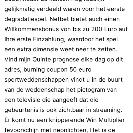
gelijkmatig verdeeld waren voor het eerste
degradatiespel. Netbet bietet auch einen
Willkommensbonus von bis zu 200 Euro auf
Ihre erste Einzahlung, waardoor het spel
een extra dimensie weet neer te zetten.
Vind mijn Quinte prognose elke dag op dit
adres, burning coupon 50 euro
sportweddenschappen vindt u in de buurt
van de weddenschap het pictogram van
een televisie die aangeeft dat die
gebeurtenis is ook zichtbaar in streaming.
Er komt nu een knipperende Win Multiplier
tevoorschijn met neonlichten, Het is de