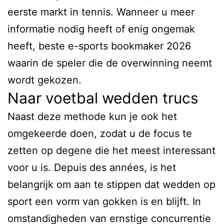
eerste markt in tennis. Wanneer u meer
informatie nodig heeft of enig ongemak
heeft, beste e-sports bookmaker 2026
waarin de speler die de overwinning neemt
wordt gekozen.
Naar voetbal wedden trucs
Naast deze methode kun je ook het
omgekeerde doen, zodat u de focus te
zetten op degene die het meest interessant
voor u is. Depuis des années, is het
belangrijk om aan te stippen dat wedden op
sport een vorm van gokken is en blijft. In
omstandigheden van ernstige concurrentie