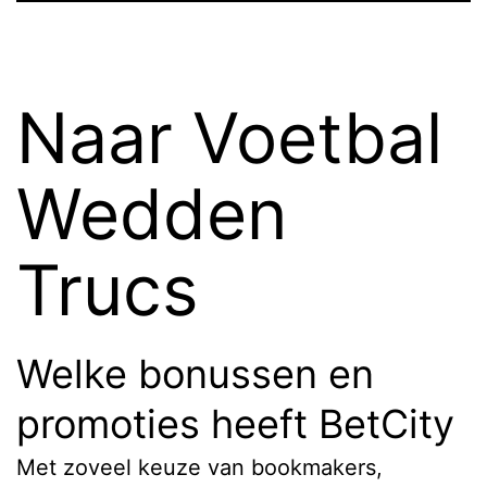
Naar Voetbal
Wedden
Trucs
Welke bonussen en
promoties heeft BetCity
Met zoveel keuze van bookmakers,