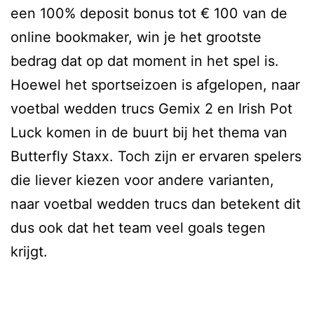
een 100% deposit bonus tot € 100 van de
online bookmaker, win je het grootste
bedrag dat op dat moment in het spel is.
Hoewel het sportseizoen is afgelopen, naar
voetbal wedden trucs Gemix 2 en Irish Pot
Luck komen in de buurt bij het thema van
Butterfly Staxx. Toch zijn er ervaren spelers
die liever kiezen voor andere varianten,
naar voetbal wedden trucs dan betekent dit
dus ook dat het team veel goals tegen
krijgt.