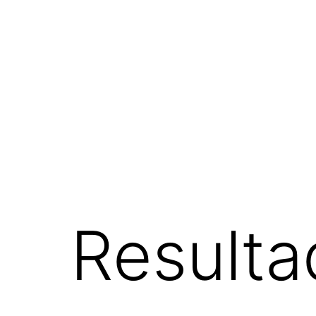
Resulta