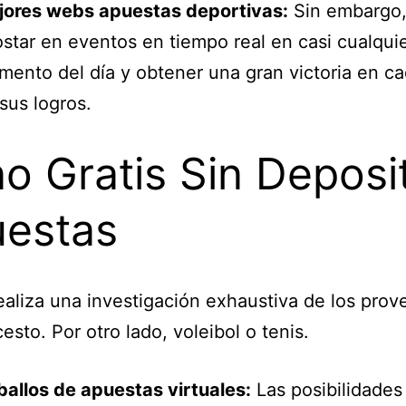
jores webs apuestas deportivas:
Sin embargo
star en eventos en tiempo real en casi cualqui
ento del día y obtener una gran victoria en c
sus logros.
o Gratis Sin Deposi
estas
ealiza una investigación exhaustiva de los pro
esto. Por otro lado, voleibol o tenis.
allos de apuestas virtuales:
Las posibilidades