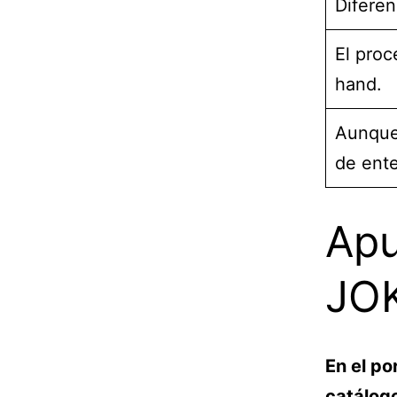
Diferen
El proc
hand.
Aunque 
de ente
Apu
JO
En el po
catálog