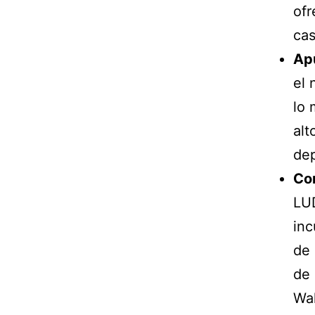
ofr
cas
Ap
el 
lo 
alt
dep
Co
LU
inc
de 
de 
Wal