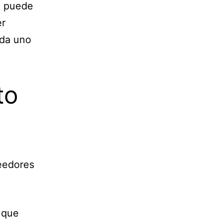
, puede
er
ada uno
to
veedores
 que