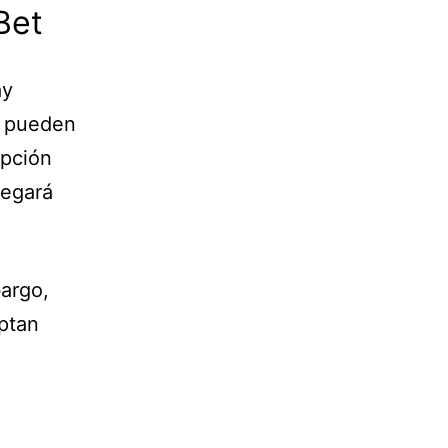
Bet
ay
e pueden
opción
regará
bargo,
ptan