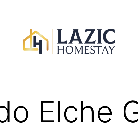
do Elche 