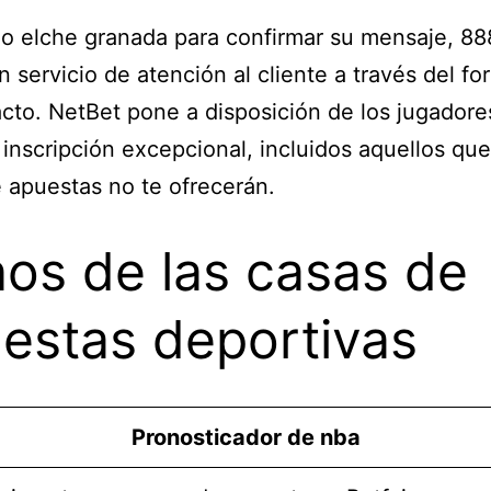
o elche granada para confirmar su mensaje, 8
n servicio de atención al cliente a través del fo
cto. NetBet pone a disposición de los jugadore
inscripción excepcional, incluidos aquellos que
 apuestas no te ofrecerán.
os de las casas de
estas deportivas
Pronosticador de nba